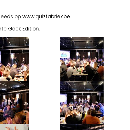
steeds op
www.quizfabriek.be
.
chte
Geek Edition
.