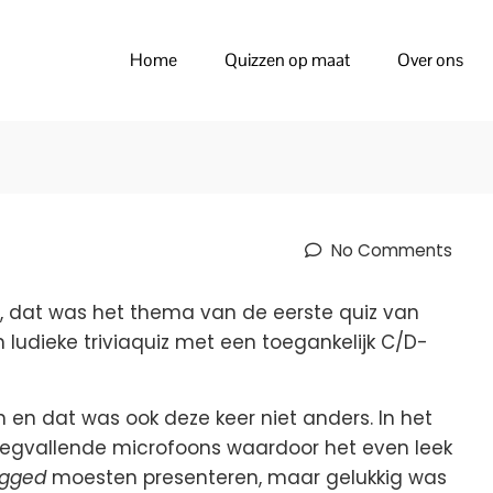
NGEN
Home
Quizzen op maat
Over ons
No Comments
, dat was het thema van de eerste quiz van
 ludieke triviaquiz met een toegankelijk C/D-
n en dat was ook deze keer niet anders. In het
gvallende microfoons waardoor het even leek
ugged
moesten presenteren, maar gelukkig was