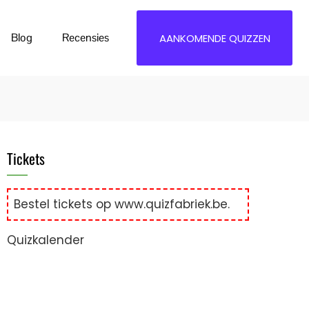
Blog
Recensies
AANKOMENDE QUIZZEN
Tickets
Bestel tickets op
www.quizfabriek.be
.
Quizkalender