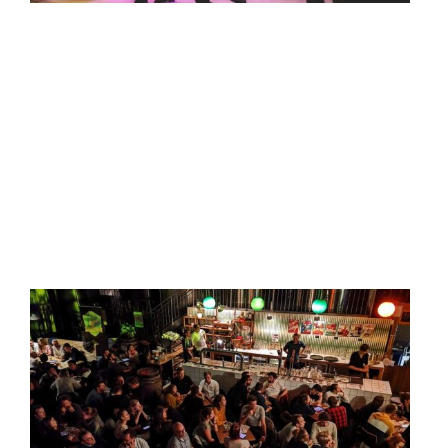
HLN - Geen Curfew
Festival, wel
jeneverexpo en Film
Fest: dit staat er in het
najaar op de planning
in Gent