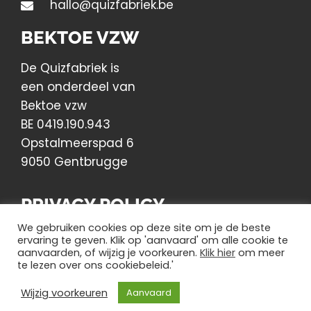
hallo@quizfabriek.be
BEKTOE VZW
De Quizfabriek is
een onderdeel van
Bektoe vzw
BE 0419.190.943
Opstalmeerspad 6
9050 Gentbrugge
PRIVACY POLICY
We gebruiken cookies op deze site om je de beste
Lees hier ons Privacy Beleid
ervaring te geven. Klik op 'aanvaard' om alle cookie te
aanvaarden, of wijzig je voorkeuren.
Klik hier
om meer
te lezen over ons cookiebeleid.'
© 2021 - ALL RIGHTS RESERVED​
Wijzig voorkeuren
Aanvaard
IGNITED
BY INCENDIARY