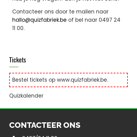
Contacteer ons door te mailen naar
hallo@quizfabriek.be
of bel naar
0497 24
11 00.
Tickets
Bestel tickets op
www.quizfabriek.be
.
Quizkalender
CONTACTEER ONS