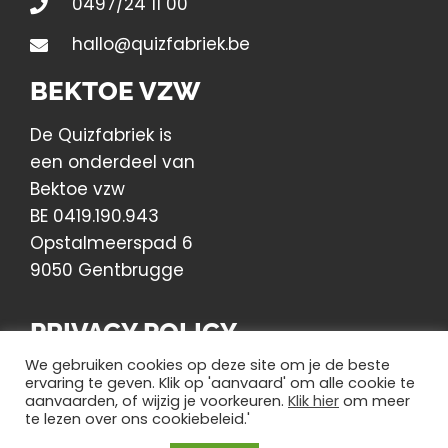
0497/24 11 00
hallo@quizfabriek.be
BEKTOE VZW
De Quizfabriek is
een onderdeel van
Bektoe vzw
BE 0419.190.943
Opstalmeerspad 6
9050 Gentbrugge
PRIVACY POLICY
We gebruiken cookies op deze site om je de beste
Lees hier ons Privacy Beleid
ervaring te geven. Klik op 'aanvaard' om alle cookie te
aanvaarden, of wijzig je voorkeuren.
Klik hier
om meer
te lezen over ons cookiebeleid.'