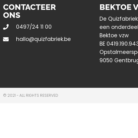
CONTACTEER
BEKTOE 
ONS
De Quizfabriek
0497/24 11 00
een onderdee
Bektoe vzw
hallo@quizfabriek.be
BE 0419.190.94
Opstalmeersp
9050 Gentbru
© 2021 - ALL RIGHTS RESERVED​