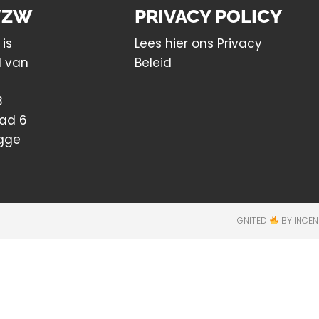
VZW
PRIVACY POLICY
 is
Lees hier ons Privacy
l van
Beleid
3
ad 6
gge
IGNITED
BY INCEN