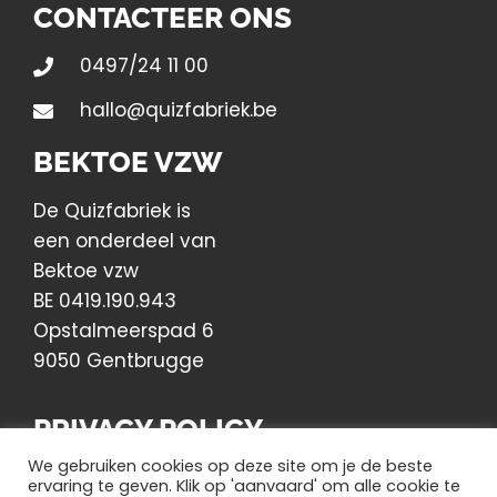
CONTACTEER ONS
0497/24 11 00
hallo@quizfabriek.be
BEKTOE VZW
De Quizfabriek is
een onderdeel van
Bektoe vzw
BE 0419.190.943
Opstalmeerspad 6
9050 Gentbrugge
PRIVACY POLICY
We gebruiken cookies op deze site om je de beste
Lees hier ons Privacy Beleid
ervaring te geven. Klik op 'aanvaard' om alle cookie te